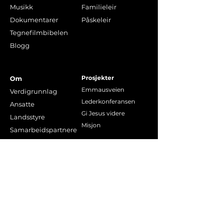
Musikk
Familieleir
Dokumentarer
Påskeleir
Tegnefilmbibelen
Blogg
Prosjekter
Om
Emmausveien
Verdigrunnlag
Lederkonferansen
Ansatte
Gi Jesus videre
Landsstyre
Misjon
Samarbeidspartnere
Gi en gave!
Lokallag