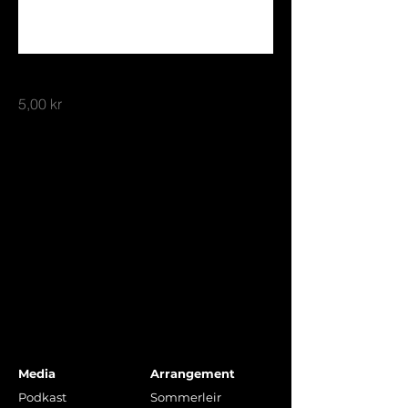
Ung baptist logo
Price
5,00 kr
Media
Arrangement
Podkast
Sommerleir