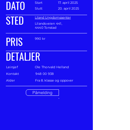
DATO
Start
17. april 2025
Slutt
20. april 2025
STED
Liland Ungdomssenter
Lilandsveien 441,
4440 Tonstad
PRIS
990 kr
DETALJER
Leirsjef
Ole Thorvald Helland
Kontakt
948 00 938
Alder
Fra 8. klasse og oppover
Påmelding