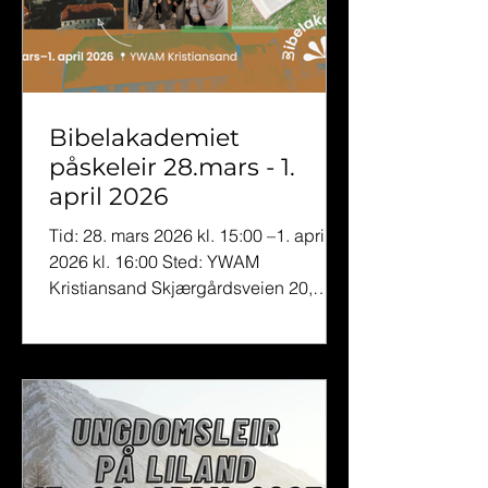
Bibelakademiet
påskeleir 28.mars - 1.
april 2026
Tid: 28. mars 2026 kl. 15:00 –1. april
2026 kl. 16:00 Sted: YWAM
Kristiansand Skjærgårdsveien 20,
4625 Flekkerøy, Kristiansand, Norge
Alder: 13- 19 år I påsken arrangerers
Bibelakademiet for aller første gang!
Dette er leiren for deg som vil bli bedre
kjent med Gud gjennom Bibelen –
sammen skal vi lese hele Det nye
testamentet på seks dager. Vi