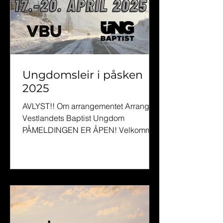
kombinerer daglig bibellesing med
gode samtaler, måltider i fellesskap,
vakre naturomgivelser og gøye
aktiviteter. Tilrettelegging
Ungdomsleir i påsken
2025
AVLYST!! Om arrangementet Arrangør:
Vestlandets Baptist Ungdom
PÅMELDINGEN ER ÅPEN! Velkommen
til ungdomsleir på Liland påsken
2025!...