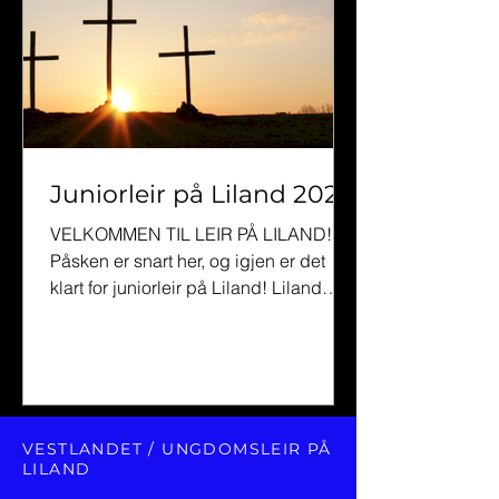
Juniorleir på Liland 2025
VELKOMMEN TIL LEIR PÅ LILAND!!!
Påsken er snart her, og igjen er det
klart for juniorleir på Liland! Liland
ligger i Sirdal, og er vi...
VESTLANDET / UNGDOMSLEIR PÅ
LILAND