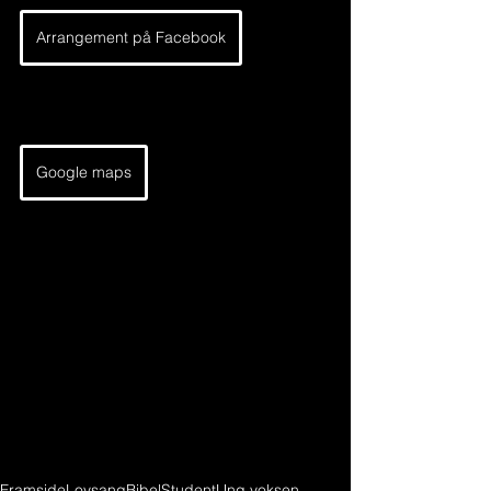
Arrangement på Facebook
Google maps
Framside
Lovsang
Bibel
Student
Ung voksen