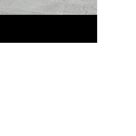
Media
Arrangement
Podkast
Sommerleir
Musikk
Familieleir
Dokumentarer
Påskeleir
Tegnefilmbibelen
Blogg