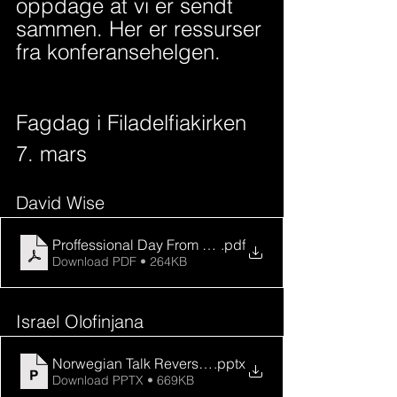
oppdage at vi er sendt 
sammen. Her er ressurser 
fra konferansehelgen.
Fagdag i Filadelfiakirken 
7. mars 
David Wise
Proffessional Day From mono to multi-ethnic, both talk
.pdf
Download PDF • 264KB
Israel Olofinjana
Norwegian Talk Reverse Mission
.pptx
Download PPTX • 669KB