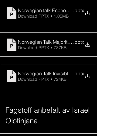
Norwegian talk Economic Migrant or Missionary Migra
.pptx
Download PPTX • 1.05MB
Norwegian Talk Majority World Challenges
.pptx
Download PPTX • 787KB
.pptx
Norwegian Talk Invisible World Spiritual Warfare
Download PPTX • 724KB
Fagstoff anbefalt av Israel 
Olofinjana